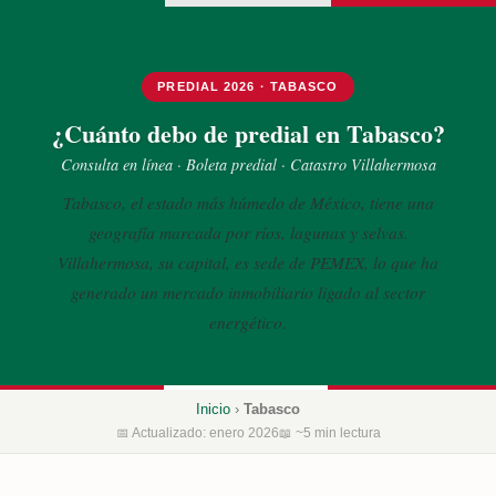
PREDIAL 2026 · TABASCO
¿Cuánto debo de predial en Tabasco?
Consulta en línea · Boleta predial · Catastro Villahermosa
Tabasco, el estado más húmedo de México, tiene una
geografía marcada por ríos, lagunas y selvas.
Villahermosa, su capital, es sede de PEMEX, lo que ha
generado un mercado inmobiliario ligado al sector
energético.
Inicio
›
Tabasco
📅 Actualizado: enero 2026
📖 ~5 min lectura