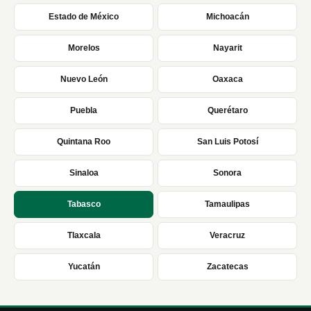
Estado de México
Michoacán
Morelos
Nayarit
Nuevo León
Oaxaca
Puebla
Querétaro
Quintana Roo
San Luis Potosí
Sinaloa
Sonora
Tabasco
Tamaulipas
Tlaxcala
Veracruz
Yucatán
Zacatecas